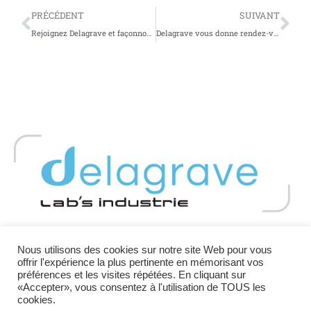
PRÉCÉDENT
SUIVANT
Rejoignez Delagrave et façonnons ensemble le laboratoire de demain.
Delagrave vous donne rendez-vous à Forum Labo
Copyright 2026 - DELAGRAVE - Registre des producteurs :
Nous utilisons des cookies sur notre site Web pour vous
offrir l'expérience la plus pertinente en mémorisant vos
FR029760_10KNMW
préférences et les visites répétées. En cliquant sur
Mentions Légales et Politique de confidentialité
«Accepter», vous consentez à l'utilisation de TOUS les
cookies.