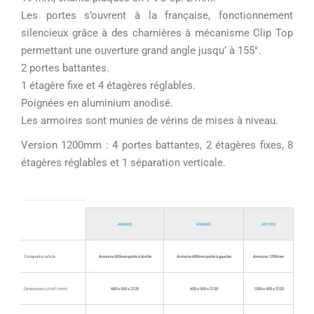
Les portes s’ouvrent à la française, fonctionnement
silencieux grâce à des charnières à mécanisme Clip Top
permettant une ouverture grand angle jusqu’ à 155°.
2 portes battantes.
1 étagère fixe et 4 étagères réglables.
Poignées en aluminium anodisé.
Les armoires sont munies de vérins de mises à niveau.
Version 1200mm : 4 portes battantes, 2 étagères fixes, 8
étagères réglables et 1 séparation verticale.
AR600D
AR600G
AR1200
Désignation article
Armoire 600mm porte à droite
Armoire 600mm porte à gauche
Armoire 1200mm
Dimensions LxHxP (mm)
600 x 500 x 2120
600 x 500 x 2120
1200 x 500 x 2120