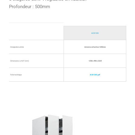
Profondeur : 500mm
ACB1200
Désignation article
Armoire collection 1200mm
Dimensions LxHxP (mm)
1258 x 490 x 2224
Fiche technique
ACB1200.pdf