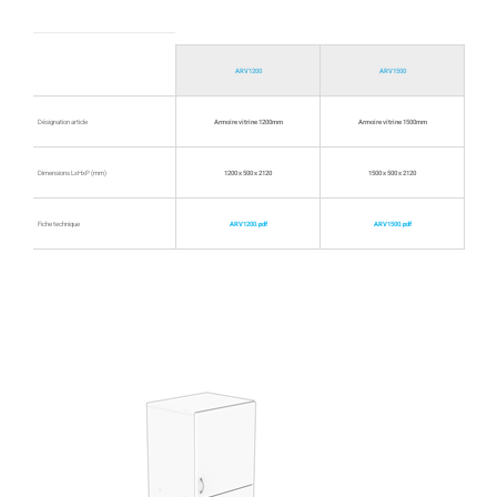
ARV1200
ARV1500
Désignation article
Armoire vitrine 1200mm
Armoire vitrine 1500mm
Dimensions LxHxP (mm)
1200 x 500 x 2120
1500 x 500 x 2120
Fiche technique
ARV1200.pdf
ARV1500.pdf