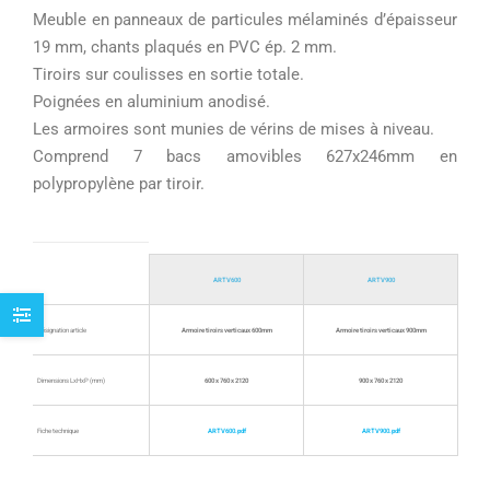
Meuble en panneaux de particules mélaminés d’épaisseur
19 mm, chants plaqués en PVC ép. 2 mm.
Tiroirs sur coulisses en sortie totale.
Poignées en aluminium anodisé.
Les armoires sont munies de vérins de mises à niveau.
Comprend 7 bacs amovibles 627x246mm en
polypropylène par tiroir.
ARTV600
ARTV900
Désignation article
Armoire tiroirs verticaux 600mm
Armoire tiroirs verticaux 900mm
Dimensions LxHxP (mm)
600 x 760 x 2120
900 x 760 x 2120
Fiche technique
ARTV600.pdf
ARTV900.pdf