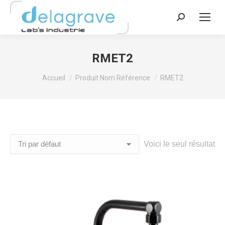
Recherche
:
RMET2
Vous êtes ici :
Accueil
Produit Nom Référence
RMET2
Voici le seul résultat