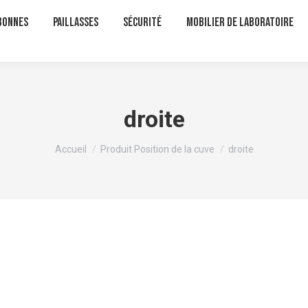
bonnes
Paillasses
Sécurité
Mobilier de laboratoire
droite
Vous êtes ici :
Accueil
Produit Position de la cuve
droite