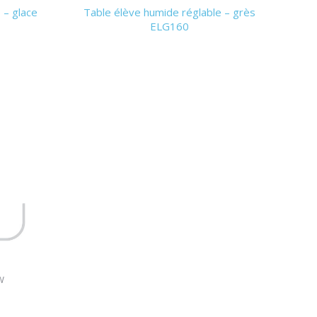
 – glace
Table élève humide réglable – grès
ELG160
W