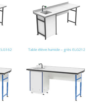
 ELG162
Table élève humide – grès ELG212