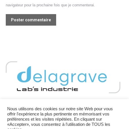
navigateur pour la prochaine fois que je commenterai.
Poster commentaire
Copyright 2026 - DELAGRAVE - Registre des producteurs :
Nous utilisons des cookies sur notre site Web pour vous
offrir l'expérience la plus pertinente en mémorisant vos
FR029760_10KNMW
préférences et les visites répétées. En cliquant sur
Mentions Légales et Politique de confidentialité
«Accepter», vous consentez à l'utilisation de TOUS les